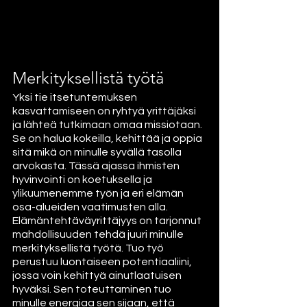
Merkityksellistä työtä
Yksi tie itsetuntemuksen 
kasvattamiseen on ryhtyä yrittäjäksi 
ja lähteä tutkimaan omaa missiotaan. 
Se on halua kokeilla, kehittää ja oppia 
sitä mikä on minulle syvällä tasolla 
arvokasta. Tässä ajassa ihmisten 
hyvinvointi on koetuksella ja 
ylikuumenemme työn ja eri elämän 
osa-alueiden vaatimusten alla. 
Elämäntehtäväyrittäjyys on tarjonnut 
mahdollisuuden tehdä juuri minulle 
merkityksellistä työtä. Tuo työ 
perustuu luontaiseen potentiaaliini, 
jossa voin kehittyä ainutlaatuisen 
hyväksi. Sen toteuttaminen tuo 
minulle energiaa sen sijaan, että 