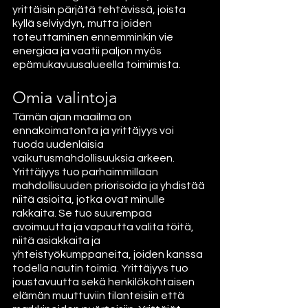
yrittäisin pärjätä tehtävissä, joista 
kyllä selviydyn, mutta joiden 
toteuttaminen ennemminkin vie 
energiaa ja vaatii paljon myös 
epämukavuusalueella toimimista. 
Omia valintoja
Tämän ajan maailma on 
ennakoimatonta ja yrittäjyys voi 
tuoda uudenlaisia 
vaikutusmahdollisuuksia arkeen. 
Yrittäjyys tuo parhaimmillaan 
mahdollisuuden priorisoida ja yhdistää 
niitä asioita, jotka ovat minulle 
rakkaita. Se tuo suurempaa 
avoimuutta ja vapautta valita töitä, 
niitä asiakkaita ja 
yhteistyökumppaneita, joiden kanssa 
todella nautin toimia. Yrittäjyys tuo 
joustavuutta sekä henkilökohtaisen 
elämän muuttuviin tilanteisiin että 