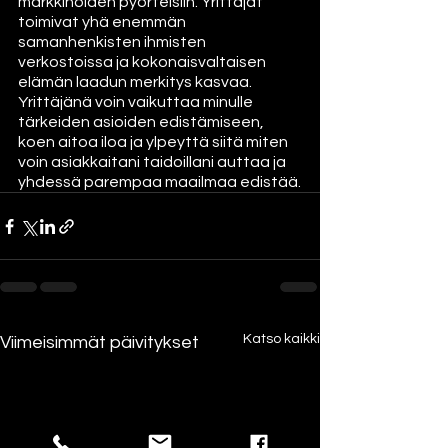
markkinoiden pyörteisiin. Yrittäjät 
toimivat yhä enemmän 
samanhenkisten ihmisten 
verkostoissa ja kokonaisvaltaisen 
elämän laadun merkitys kasvaa. 
Yrittäjänä voin vaikuttaa minulle 
tärkeiden asioiden edistämiseen, 
koen aitoa iloa ja ylpeyttä siitä miten 
voin asiakkaitani taidoillani auttaa ja 
yhdessä parempaa maailmaa edistää.
Katso kaikki
Viimeisimmät päivitykset