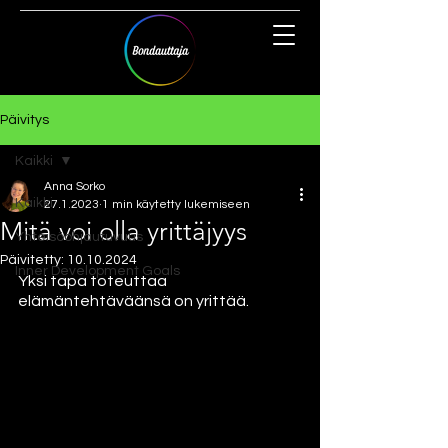
Päivitys
Kaikki
Anna Sorko
Kaikki
27.1.2023
1 min käytetty lukemiseen
Mitä voi olla yrittäjyys
Yhteisöohjautuvuus
Päivitetty:
10.10.2024
Inner Development Goals
Yksi tapa toteuttaa 
elämäntehtäväänsä on yrittää. 